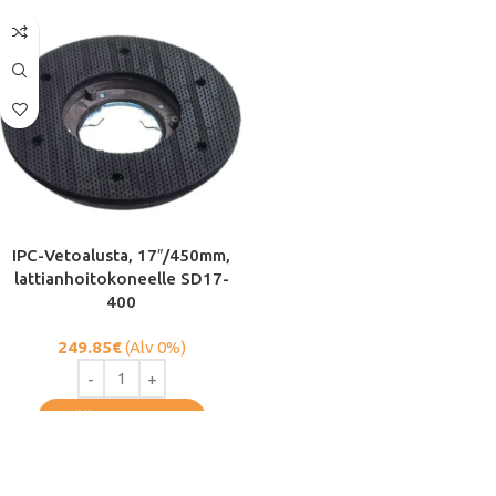
IPC-Vetoalusta, 17″/450mm,
lattianhoitokoneelle SD17-
400
249.85
€
(Alv 0%)
LISÄÄ OSTOSKORIIN