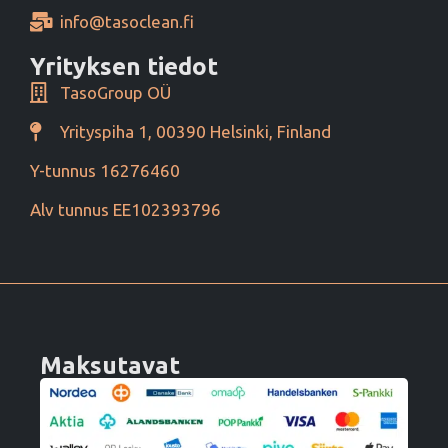
info@tasoclean.fi
Yrityksen tiedot
TasoGroup OÜ
Yrityspiha 1, 00390 Helsinki, Finland
Y-tunnus 16276460
Alv tunnus EE102393796
Maksutavat