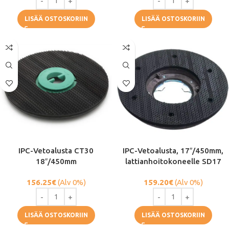
LISÄÄ OSTOSKORIIN
LISÄÄ OSTOSKORIIN
IPC-Vetoalusta CT30
IPC-Vetoalusta, 17″/450mm,
18″/450mm
lattianhoitokoneelle SD17
156.25
€
(Alv 0%)
159.20
€
(Alv 0%)
LISÄÄ OSTOSKORIIN
LISÄÄ OSTOSKORIIN