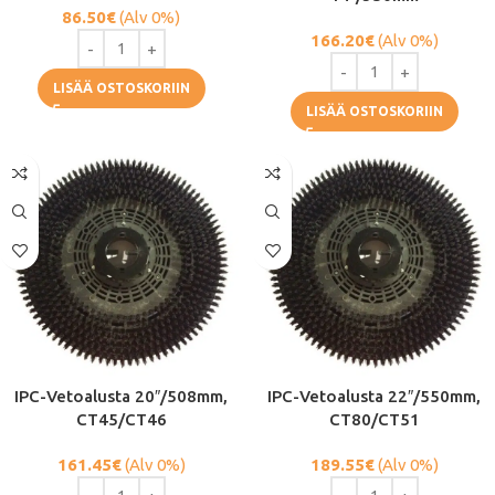
86.50
€
(Alv 0%)
166.20
€
(Alv 0%)
LISÄÄ OSTOSKORIIN
LISÄÄ OSTOSKORIIN
IPC-Vetoalusta 20″/508mm,
IPC-Vetoalusta 22″/550mm,
CT45/CT46
CT80/CT51
161.45
€
(Alv 0%)
189.55
€
(Alv 0%)