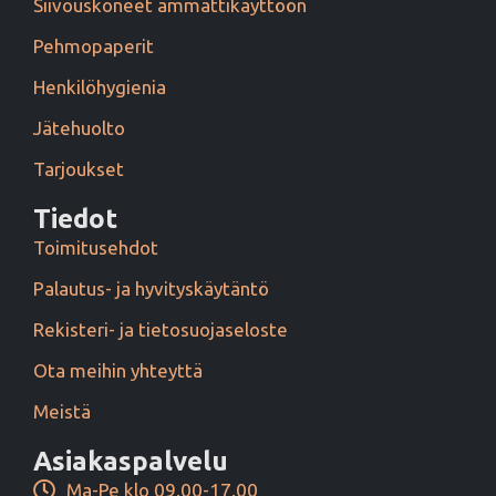
Siivouskoneet ammattikäyttöön
Pehmopaperit
Henkilöhygienia
Jätehuolto
Tarjoukset
Tiedot
Toimitusehdot
Palautus- ja hyvityskäytäntö
Rekisteri- ja tietosuojaseloste
Ota meihin yhteyttä
Meistä
Asiakaspalvelu
Ma-Pe klo 09.00-17.00