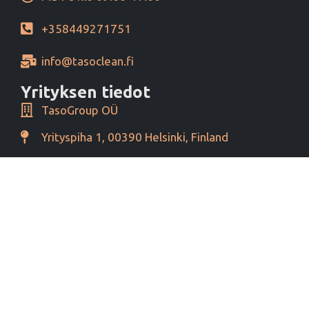
+358449271751
info@tasoclean.fi
Yrityksen tiedot
TasoGroup OÜ
Yrityspiha 1, 00390 Helsinki, Finland
Y-tunnus 16276460
Alv tunnus EE102393796
Maksutavat