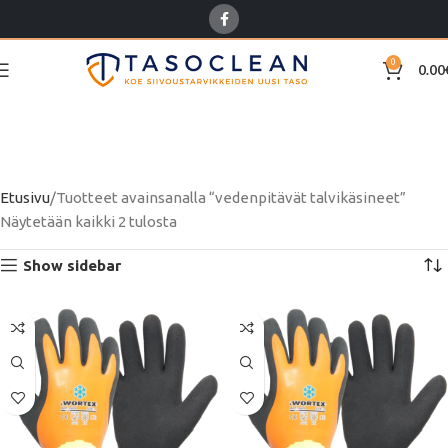
0
0.00
vedenpitävät
talvikäsineet
Etusivu
Tuotteet avainsanalla “vedenpitävät talvikäsineet”
Näytetään kaikki 2 tulosta
Show sidebar