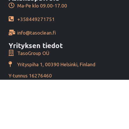
Ma-Pe klo 09.00-17.00
+358449271751
info@tasoclean.fi
Yrityksen tiedot
TasoGroup OÜ
Yrityspiha 1, 00390 Helsinki, Finland
Y-tunnus 16276460
Alv tunnus EE102393796