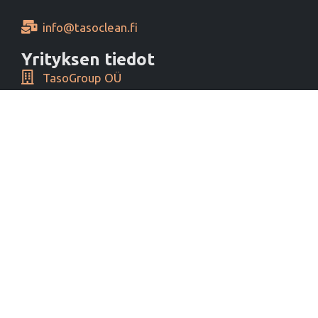
info@tasoclean.fi
Yrityksen tiedot
TasoGroup OÜ
Yrityspiha 1, 00390 Helsinki, Finland
Y-tunnus 16276460
Alv tunnus EE102393796
Maksutavat