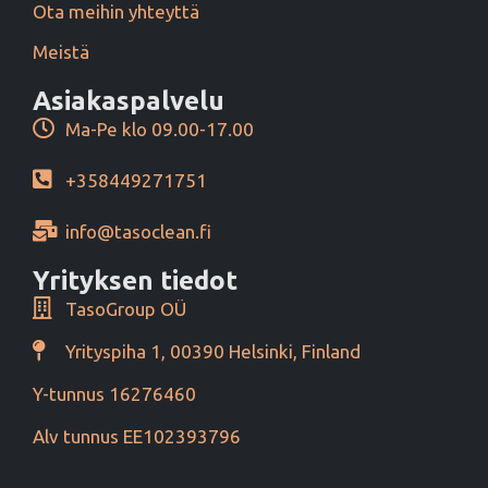
Ota meihin yhteyttä
Meistä
Asiakaspalvelu
Ma-Pe klo 09.00-17.00
+358449271751
info@tasoclean.fi
Yrityksen tiedot
TasoGroup OÜ
Yrityspiha 1, 00390 Helsinki, Finland
Y-tunnus 16276460
Alv tunnus EE102393796