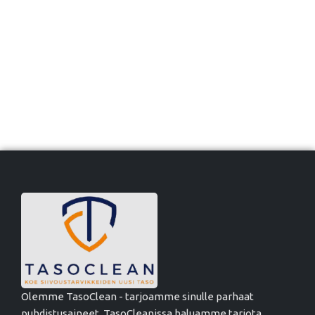
Olemme TasoClean - tarjoamme sinulle parhaat
puhdistusaineet. TasoCleanissa haluamme tarjota