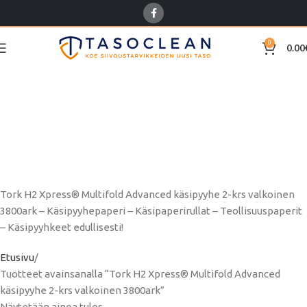
0
0.00
Tork H2 Xpress®
Multifold Advanced
käsipyyhe 2-krs valkoinen
3800ark
Tork H2 Xpress® Multifold Advanced käsipyyhe 2-krs valkoinen
3800ark – Käsipyyhepaperi – Käsipaperirullat – Teollisuuspaperit
– Käsipyyhkeet edullisesti!
Etusivu
Tuotteet avainsanalla “Tork H2 Xpress® Multifold Advanced
käsipyyhe 2-krs valkoinen 3800ark”
Näytetään ainoa tulos