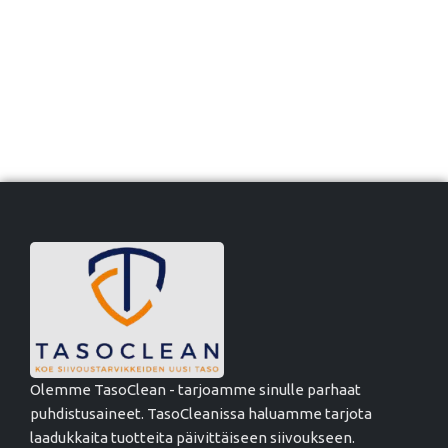
Olemme TasoClean - tarjoamme sinulle parhaat
puhdistusaineet. TasoCleanissa haluamme tarjota
laadukkaita tuotteita päivittäiseen siivoukseen.