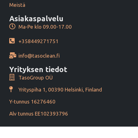
Meistä
Asiakaspalvelu
Ma-Pe klo 09.00-17.00
+358449271751
info@tasoclean.fi
Yrityksen tiedot
TasoGroup OÜ
Yrityspiha 1, 00390 Helsinki, Finland
Y-tunnus 16276460
Alv tunnus EE102393796