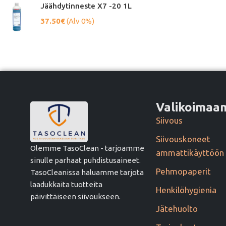
Jäähdytinneste X7 -20 1L
37.50
€
(Alv 0%)
Valikoima
Siivous
Siivouskoneet
Olemme TasoClean - tarjoamme
ammattikäyttöön
sinulle parhaat puhdistusaineet.
Pehmopaperit
TasoCleanissa haluamme tarjota
laadukkaita tuotteita
Henkilöhygienia
päivittäiseen siivoukseen.
Jätehuolto