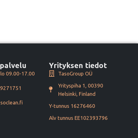
palvelu
Yrityksen tiedot
lo 09.00-17.00
TasoGroup OÜ
Yrityspiha 1, 00390
49271751
Helsinki, Finland
soclean.fi
Y-tunnus 16276460
Alv tunnus EE102393796