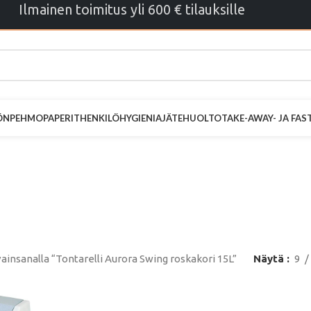
Ilmainen toimitus yli 600 € tilauksille
ÖN
PEHMOPAPERIT
HENKILÖHYGIENIA
JÄTEHUOLTO
TAKE-AWAY- JA FA
 Aurora Swing 
15L
ainsanalla “Tontarelli Aurora Swing roskakori 15L”
Näytä
9