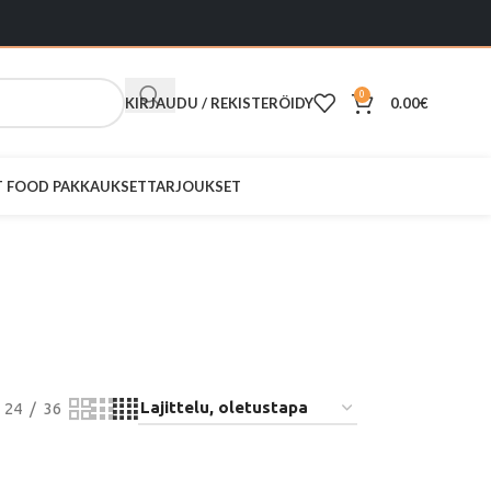
0
KIRJAUDU / REKISTERÖIDY
0.00
€
ST FOOD PAKKAUKSET
TARJOUKSET
roskakori
24
36