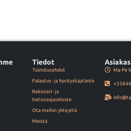
amme
Tiedot
Asiakas
Toimitusehdot
Ma-Pe k
Palautus- ja hyvityskäytäntö
+3584
Rekisteri- ja
info@ta
tietosuojaseloste
Ota meihin yhteyttä
Meistä