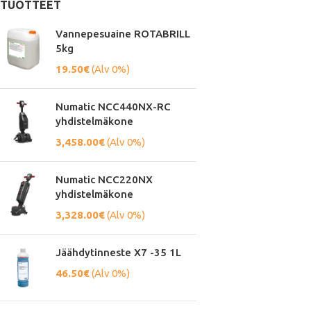
TUOTTEET
Vannepesuaine ROTABRILL
5kg
19.50
€
(Alv 0%)
Numatic NCC440NX-RC
yhdistelmäkone
3,458.00
€
(Alv 0%)
Numatic NCC220NX
yhdistelmäkone
3,328.00
€
(Alv 0%)
Jäähdytinneste X7 -35 1L
46.50
€
(Alv 0%)