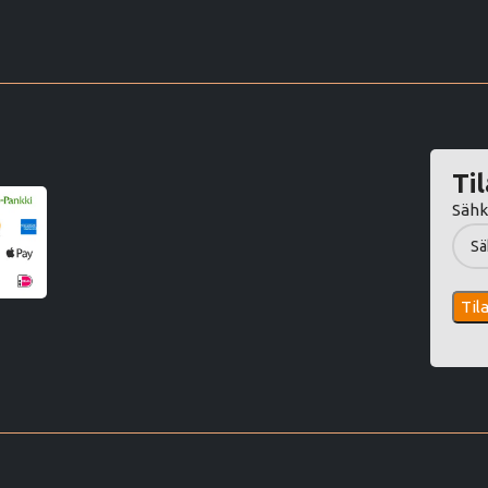
Til
Sähk