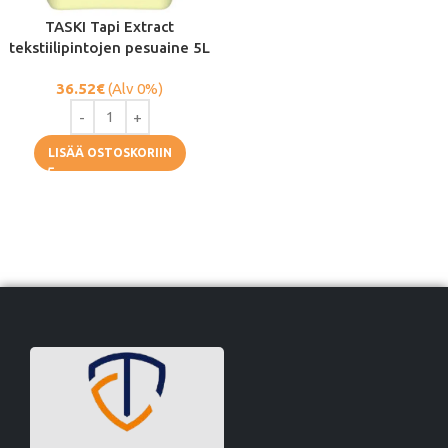
TASKI Tapi Extract
tekstiilipintojen pesuaine 5L
36.52
€
(Alv 0%)
LISÄÄ OSTOSKORIIN