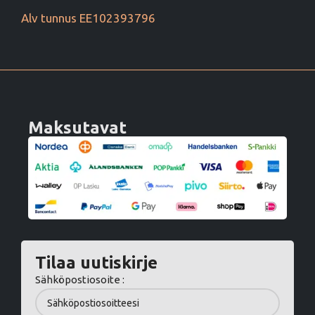
Alv tunnus EE102393796
Maksutavat
Tilaa uutiskirje
Sähköpostiosoite :