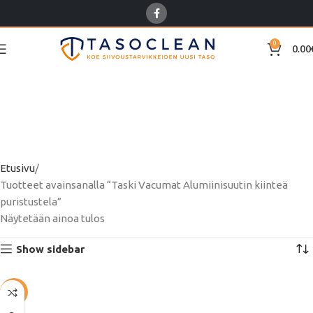
0
0.00
Taski Vacumat
Alumiinisuutin kiinteä
puristustela
Etusivu
Tuotteet avainsanalla “Taski Vacumat Alumiinisuutin kiinteä
puristustela”
Näytetään ainoa tulos
Show sidebar
-20%