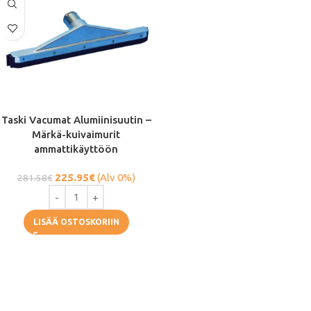
Taski Vacumat Alumiinisuutin –
Märkä-kuivaimurit
ammattikäyttöön
225.95
€
(Alv 0%)
281.58
€
LISÄÄ OSTOSKORIIN