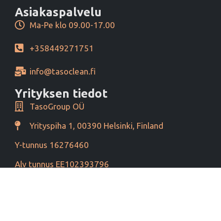
Asiakaspalvelu
Ma-Pe klo 09.00-17.00
+358449271751
info@tasoclean.fi
Yrityksen tiedot
TasoGroup OÜ
Yrityspiha 1, 00390 Helsinki, Finland
Y-tunnus 16276460
Alv tunnus EE102393796