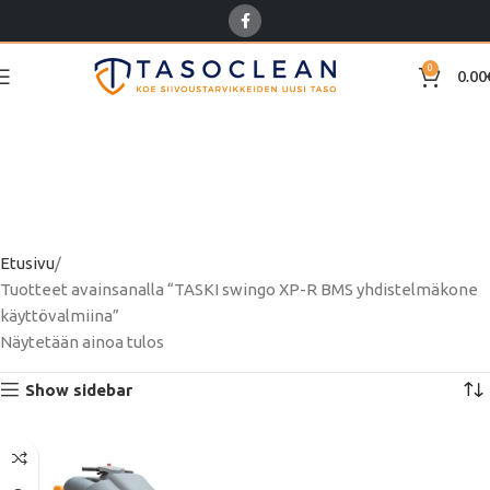
0
0.00
TASKI swingo XP-R BMS
yhdistelmäkone
käyttövalmiina
Etusivu
Tuotteet avainsanalla “TASKI swingo XP-R BMS yhdistelmäkone
käyttövalmiina”
Näytetään ainoa tulos
Show sidebar