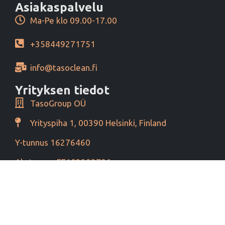
Asiakaspalvelu
Ma-Pe klo 09.00-17.00
+358449271751
info@tasoclean.fi
Yrityksen tiedot
TasoGroup OÜ
Yrityspiha 1, 00390 Helsinki, Finland
Y-tunnus 16276460
Alv tunnus EE102393796