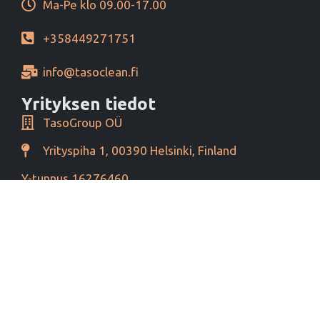
Ma-Pe klo 09.00-17.00
+358449271751
info@tasoclean.fi
Yrityksen tiedot
TasoGroup OÜ
Yrityspiha 1, 00390 Helsinki, Finland
Y-tunnus 16276460
Alv tunnus EE102393796
Maksutavat