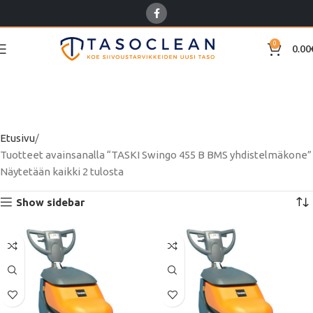
0
0.00
TASKI Swingo 455 B BMS
yhdistelmäkone
Etusivu
Tuotteet avainsanalla “TASKI Swingo 455 B BMS yhdistelmäkone”
Näytetään kaikki 2 tulosta
Show sidebar