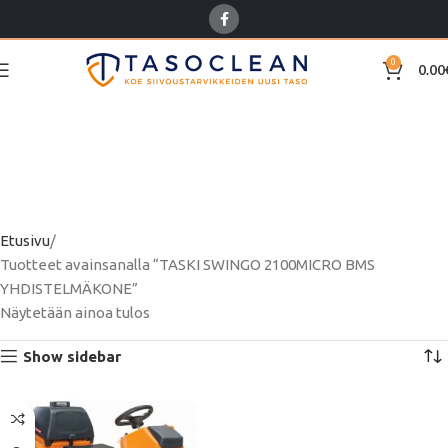
0
0.00
TASKI SWINGO
2100ΜICRO BMS
YHDISTELMÄKONE
Etusivu
Tuotteet avainsanalla “TASKI SWINGO 2100ΜICRO BMS
YHDISTELMÄKONE”
Näytetään ainoa tulos
Show sidebar