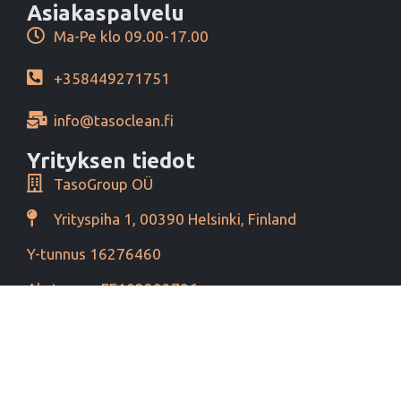
Asiakaspalvelu
Ma-Pe klo 09.00-17.00
+358449271751
info@tasoclean.fi
Yrityksen tiedot
TasoGroup OÜ
Yrityspiha 1, 00390 Helsinki, Finland
Y-tunnus 16276460
Alv tunnus EE102393796