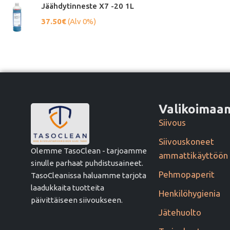
Jäähdytinneste X7 -20 1L
37.50
€
(Alv 0%)
Valikoima
Siivous
Siivouskoneet
Olemme TasoClean - tarjoamme
ammattikäyttöön
sinulle parhaat puhdistusaineet.
Pehmopaperit
TasoCleanissa haluamme tarjota
laadukkaita tuotteita
Henkilöhygienia
päivittäiseen siivoukseen.
Jätehuolto