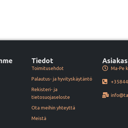
amme
Tiedot
Asiakas
Toimitusehdot
Ma-Pe k
Palautus- ja hyvityskäytäntö
+3584
Rekisteri- ja
info@ta
tietosuojaseloste
Ota meihin yhteyttä
Meistä