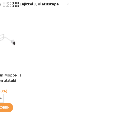
6
un Moppi- ja
n alatuki
 0%)
KORIIN