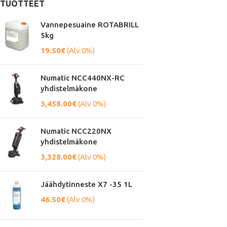
TUOTTEET
Vannepesuaine ROTABRILL
5kg
19.50
€
(Alv 0%)
Numatic NCC440NX-RC
yhdistelmäkone
3,458.00
€
(Alv 0%)
Numatic NCC220NX
yhdistelmäkone
3,328.00
€
(Alv 0%)
Jäähdytinneste X7 -35 1L
46.50
€
(Alv 0%)