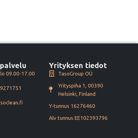
palvelu
Yrityksen tiedot
lo 09.00-17.00
TasoGroup OÜ
Yrityspiha 1, 00390
49271751
Helsinki, Finland
soclean.fi
Y-tunnus 16276460
Alv tunnus EE102393796