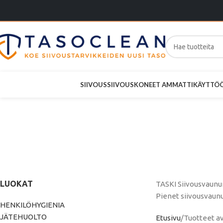
SIIVOUS
SIIVOUSKONEET AMMATTIKÄYTTÖ
TASKI Si
kuivai
LUOKAT
TASKI Siivousvaunun
Pienet siivousvaunu
HENKILÖHYGIENIA
JÄTEHUOLTO
Etusivu
Tuotteet av