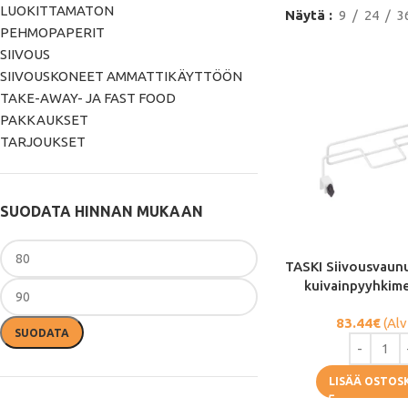
LUOKITTAMATON
Näytä
9
24
3
PEHMOPAPERIT
SIIVOUS
SIIVOUSKONEET AMMATTIKÄYTTÖÖN
TAKE-AWAY- JA FAST FOOD
PAKKAUKSET
TARJOUKSET
SUODATA HINNAN MUKAAN
TASKI Siivousvaun
kuivainpyyhkime
83.44
€
(Alv
SUODATA
LISÄÄ OSTOS