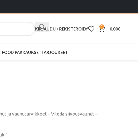
0
KIRJAUDU / REKISTERÖIDY
0.00
€
ST FOOD PAKKAUKSET
TARJOUKSET
ppi- ja
atuki
ut ja vaunutarvikkeet – Vileda siivousvaunut –
.
uki”