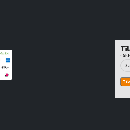
Til
Sähk