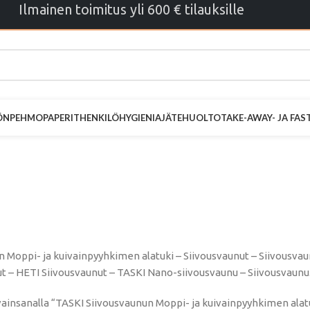
Ilmainen toimitus yli 600 € tilauksille
ÖN
PEHMOPAPERIT
HENKILÖHYGIENIA
JÄTEHUOLTO
TAKE-AWAY- JA FA
ivousvaunun Mo
npyyhkimen al
 Moppi- ja kuivainpyyhkimen alatuki – Siivousvaunut – Siivousvaun
t – HETI Siivousvaunut – TASKI Nano-siivousvaunu – Siivousvaunu
ainsanalla “TASKI Siivousvaunun Moppi- ja kuivainpyyhkimen alat