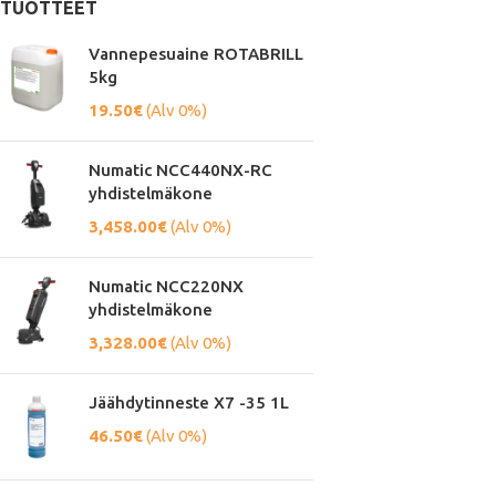
TUOTTEET
Vannepesuaine ROTABRILL
5kg
19.50
€
(Alv 0%)
Numatic NCC440NX-RC
yhdistelmäkone
3,458.00
€
(Alv 0%)
Numatic NCC220NX
yhdistelmäkone
3,328.00
€
(Alv 0%)
Jäähdytinneste X7 -35 1L
46.50
€
(Alv 0%)