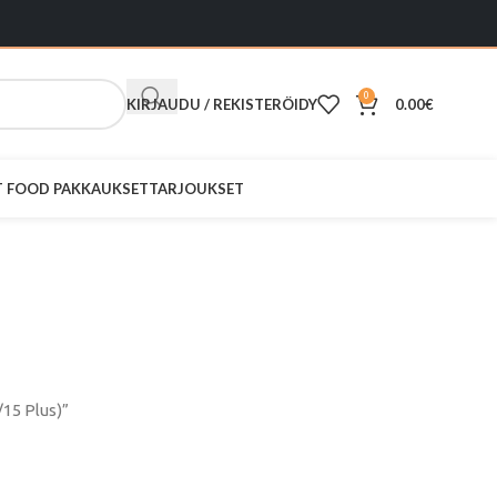
0
KIRJAUDU / REKISTERÖIDY
0.00
€
ST FOOD PAKKAUKSET
TARJOUKSET
m (Vento
5 Plus)
15 Plus)”