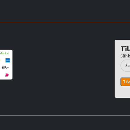
Til
Sähk