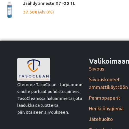
Jäähdytinneste X7 -20 1L
37.50
€
(Alv 0%)
Valikoima
Siivous
Siivouskoneet
Olemme TasoClean - tarjoamme
ammattikäyttöön
sinulle parhaat puhdistusaineet.
Pehmopaperit
TasoCleanissa haluamme tarjota
laadukkaita tuotteita
Henkilöhygienia
päivittäiseen siivoukseen.
Jätehuolto