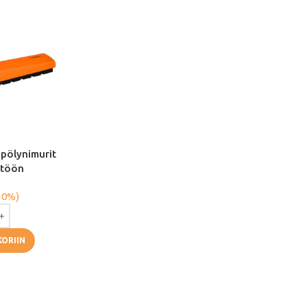
 pölynimurit
ttöön
 0%)
KORIIN