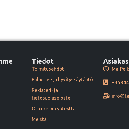
amme
Tiedot
Asiakas
Toimitusehdot
Ma-Pe k
Palautus- ja hyvityskäytäntö
+3584
Rekisteri- ja
info@ta
tietosuojaseloste
Ota meihin yhteyttä
Meistä