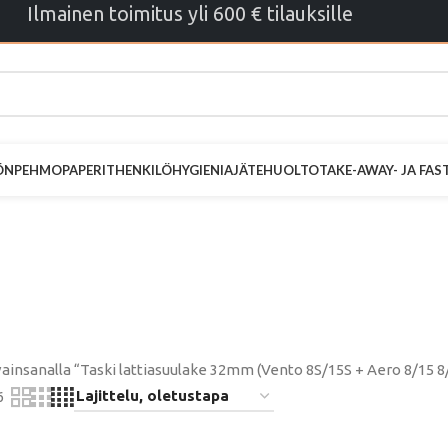
Ilmainen toimitus yli 600 € tilauksille
ÖN
PEHMOPAPERIT
HENKILÖHYGIENIA
JÄTEHUOLTO
TAKE-AWAY- JA FA
iasuulake 32m
 Aero 8/15 8/1
ainsanalla “Taski lattiasuulake 32mm (Vento 8S/15S + Aero 8/15 8/
6