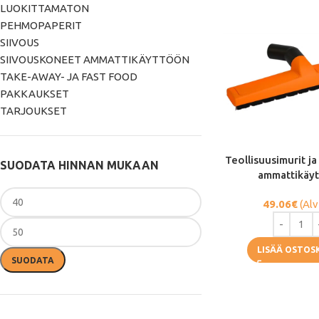
LUOKITTAMATON
PEHMOPAPERIT
SIIVOUS
SIIVOUSKONEET AMMATTIKÄYTTÖÖN
TAKE-AWAY- JA FAST FOOD
PAKKAUKSET
TARJOUKSET
Teollisuusimurit ja
SUODATA HINNAN MUKAAN
ammattikäy
49.06
€
(Alv
LISÄÄ OSTOS
SUODATA