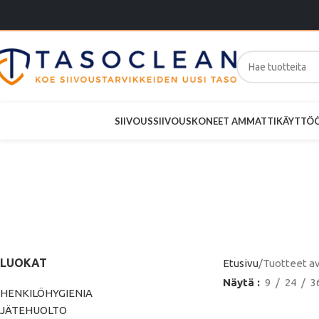
SIIVOUS
SIIVOUSKONEET AMMATTIKÄYTTÖ
Taski latt
8S/15S +
LUOKAT
Etusivu
Tuotteet av
Näytä
9
24
3
HENKILÖHYGIENIA
JÄTEHUOLTO