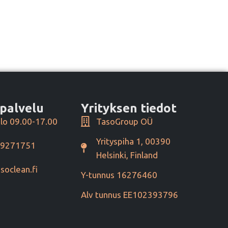
palvelu
Yrityksen tiedot
lo 09.00-17.00
TasoGroup OÜ
Yrityspiha 1, 00390
49271751
Helsinki, Finland
soclean.fi
Y-tunnus 16276460
Alv tunnus EE102393796