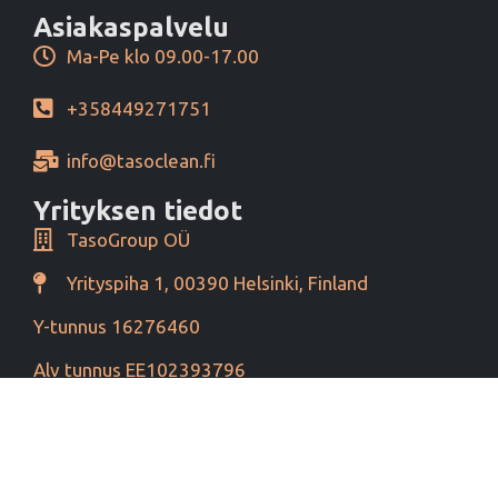
Asiakaspalvelu
Ma-Pe klo 09.00-17.00
+358449271751
info@tasoclean.fi
Yrityksen tiedot
TasoGroup OÜ
Yrityspiha 1, 00390 Helsinki, Finland
Y-tunnus 16276460
Alv tunnus EE102393796