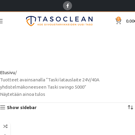
0
0.00
Taski latauslaite 24V/40A
yhdistelmäkoneeseen
Taski swingo 5000
Etusivu
Tuotteet avainsanalla “Taski latauslaite 24V/40A
yhdistelmäkoneeseen Taski swingo 5000”
Näytetään ainoa tulos
Show sidebar