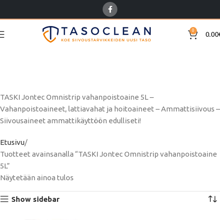
0
0.00
TASKI Jontec Omnistrip
vahanpoistoaine 5L
TASKI Jontec Omnistrip vahanpoistoaine 5L –
Vahanpoistoaineet, lattiavahat ja hoitoaineet – Ammattisiivous –
Siivousaineet ammattikäyttöön edulliseti!
Etusivu
Tuotteet avainsanalla “TASKI Jontec Omnistrip vahanpoistoaine
5L”
Näytetään ainoa tulos
Show sidebar