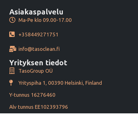
Asiakaspalvelu
Ma-Pe klo 09.00-17.00
+358449271751
info@tasoclean.fi
Yrityksen tiedot
TasoGroup OÜ
Yrityspiha 1, 00390 Helsinki, Finland
Y-tunnus 16276460
Alv tunnus EE102393796