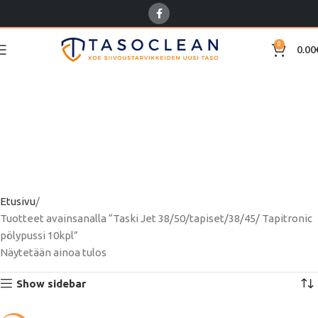
0
0.00
Taski Jet
38/50/tapiset/38/45/
Tapitronic pölypussi
10kpl
Etusivu
Tuotteet avainsanalla “Taski Jet 38/50/tapiset/38/45/ Tapitronic
pölypussi 10kpl”
Näytetään ainoa tulos
Show sidebar