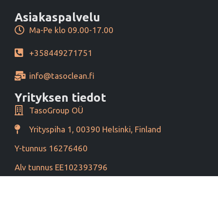
Asiakaspalvelu
Ma-Pe klo 09.00-17.00
+358449271751
info@tasoclean.fi
Yrityksen tiedot
TasoGroup OÜ
Yrityspiha 1, 00390 Helsinki, Finland
Y-tunnus 16276460
Alv tunnus EE102393796