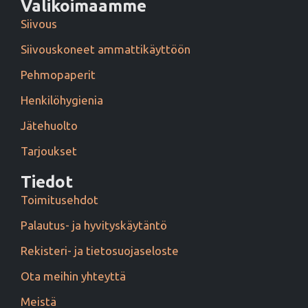
Valikoimaamme
Siivous
Siivouskoneet ammattikäyttöön
Pehmopaperit
Henkilöhygienia
Jätehuolto
Tarjoukset
Tiedot
Toimitusehdot
Palautus- ja hyvityskäytäntö
Rekisteri- ja tietosuojaseloste
Ota meihin yhteyttä
Meistä