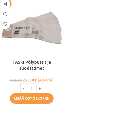
-37%
TASKI Pölypussit ja
suodattimet
27.50
€
(Alv 0%)
43.52
€
LISÄÄ OSTOSKORIIN