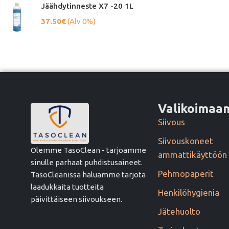
Jäähdytinneste X7 -20 1L
37.50
€
(Alv 0%)
Valikoima
Siivous
Siivouskoneet
Olemme TasoClean - tarjoamme
ammattikäyttöön
sinulle parhaat puhdistusaineet.
Pehmopaperit
TasoCleanissa haluamme tarjota
laadukkaita tuotteita
Henkilöhygienia
päivittäiseen siivoukseen.
Jätehuolto