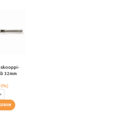
eskooppi-
lli 32mm
 0%)
KORIIN