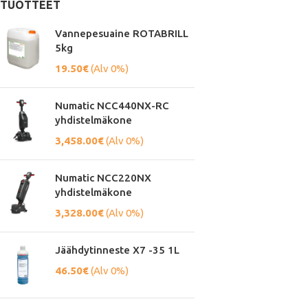
TUOTTEET
Vannepesuaine ROTABRILL
5kg
19.50
€
(Alv 0%)
Numatic NCC440NX-RC
yhdistelmäkone
3,458.00
€
(Alv 0%)
Numatic NCC220NX
yhdistelmäkone
3,328.00
€
(Alv 0%)
Jäähdytinneste X7 -35 1L
46.50
€
(Alv 0%)