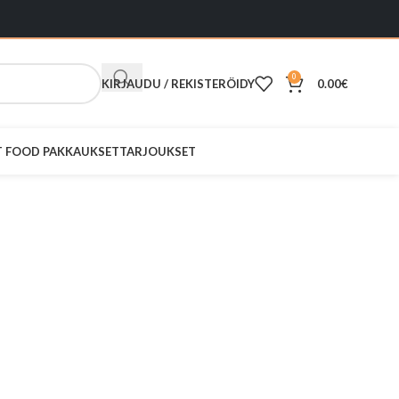
0
KIRJAUDU / REKISTERÖIDY
0.00
€
ST FOOD PAKKAUKSET
TARJOUKSET
-imutanko