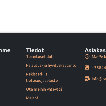
amme
Tiedot
Asiakas
Toimitusehdot
Ma-Pe k
Palautus- ja hyvityskäytäntö
+3584
Rekisteri- ja
info@ta
tietosuojaseloste
Ota meihin yhteyttä
Meistä