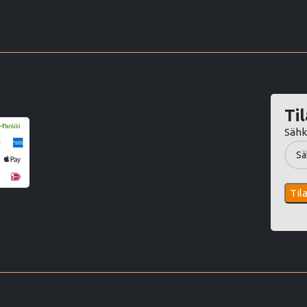
Til
Sähk