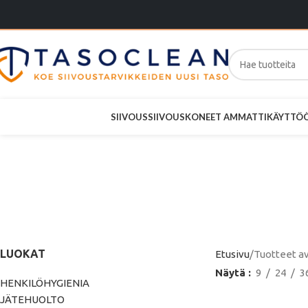
SIIVOUS
SIIVOUSKONEET AMMATTIKÄYTTÖ
TASKI AERO
LUOKAT
Etusivu
Tuotteet a
Näytä
9
24
3
HENKILÖHYGIENIA
JÄTEHUOLTO