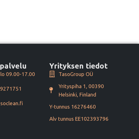
palvelu
Yrityksen tiedot
lo 09.00-17.00
TasoGroup OÜ
Yrityspiha 1, 00390
49271751
Helsinki, Finland
soclean.fi
Y-tunnus 16276460
Alv tunnus EE102393796