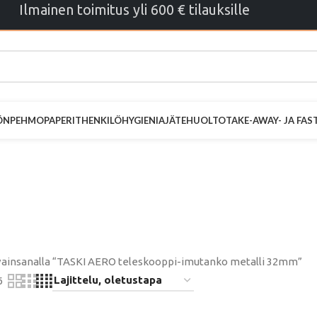
Ilmainen toimitus yli 600 € tilauksille
ÖN
PEHMOPAPERIT
HENKILÖHYGIENIA
JÄTEHUOLTO
TAKE-AWAY- JA FA
 teleskooppi
metalli 32mm
vainsanalla “TASKI AERO teleskooppi-imutanko metalli 32mm”
6