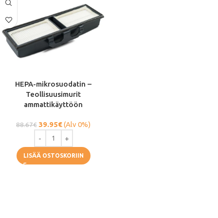
HEPA-mikrosuodatin –
Teollisuusimurit
ammattikäyttöön
39.95
€
(Alv 0%)
88.67
€
LISÄÄ OSTOSKORIIN