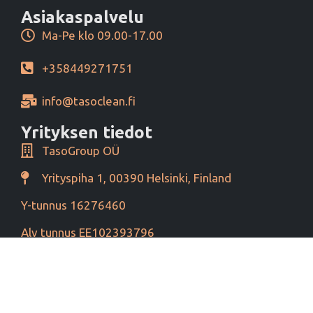
Asiakaspalvelu
Ma-Pe klo 09.00-17.00
+358449271751
info@tasoclean.fi
Yrityksen tiedot
TasoGroup OÜ
Yrityspiha 1, 00390 Helsinki, Finland
Y-tunnus 16276460
Alv tunnus EE102393796