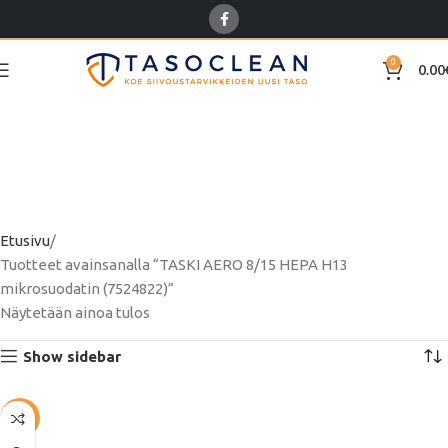
0
0.00
TASKI AERO 8/15 HEPA
H13 mikrosuodatin
(7524822)
Etusivu
Tuotteet avainsanalla “TASKI AERO 8/15 HEPA H13
mikrosuodatin (7524822)”
Näytetään ainoa tulos
Show sidebar
-55%