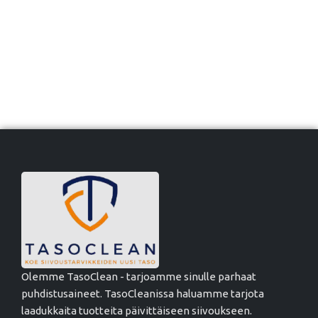
Olemme TasoClean - tarjoamme sinulle parhaat
puhdistusaineet. TasoCleanissa haluamme tarjota
laadukkaita tuotteita päivittäiseen siivoukseen.