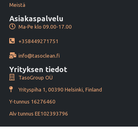
Meistä
Asiakaspalvelu
Ma-Pe klo 09.00-17.00
+358449271751
info@tasoclean.fi
Yrityksen tiedot
TasoGroup OÜ
Yrityspiha 1, 00390 Helsinki, Finland
Y-tunnus 16276460
Alv tunnus EE102393796