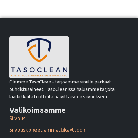
Olemme TasoClean - tarjoamme sinulle parhaat
puhdistusaineet. TasoCleanissa haluamme tarjota
laadukkaita tuotteita päivittäiseen siivoukseen.
Valikoimaamme
Siivous
Siivouskoneet ammattikäyttöön