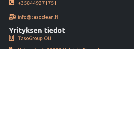
+358449271751
info@tasoclean.fi
Yrityksen tiedot
TasoGroup OÜ
Yrityspiha 1, 00390 Helsinki, Finland
Y-tunnus 16276460
Alv tunnus EE102393796
Maksutavat