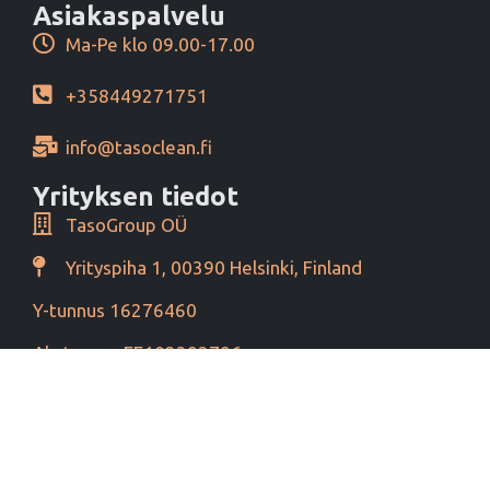
Asiakaspalvelu
Ma-Pe klo 09.00-17.00
+358449271751
info@tasoclean.fi
Yrityksen tiedot
TasoGroup OÜ
Yrityspiha 1, 00390 Helsinki, Finland
Y-tunnus 16276460
Alv tunnus EE102393796