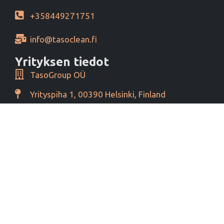
+358449271751
info@tasoclean.fi
Yrityksen tiedot
TasoGroup OÜ
Yrityspiha 1, 00390 Helsinki, Finland
Y-tunnus 16276460
Alv tunnus EE102393796
Maksutavat