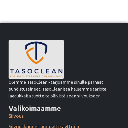
Olemme TasoClean - tarjoamme sinulle parhaat
puhdistusaineet. TasoCleanissa haluamme tarjota
laadukkaita tuotteita päivittäiseen siivoukseen.
Valikoimaamme
Siivous
Siivouskoneet ammattikäyttöön