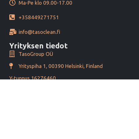
Ma-Pe klo 09.00-17.00
+358449271751
info@tasoclean.fi
Yrityksen tiedot
TasoGroup OÜ
Yrityspiha 1, 00390 Helsinki, Finland
Y-tunnus 16276460
Alv tunnus EE102393796
Maksutavat