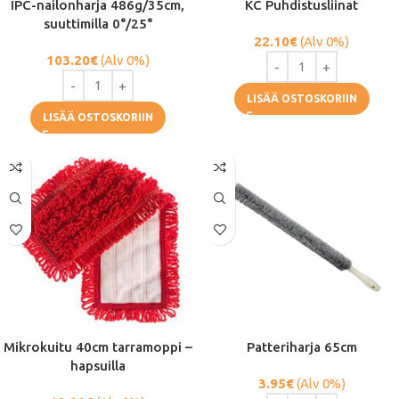
IPC-nailonharja 486g/35cm,
KC Puhdistusliinat
suuttimilla 0°/25°
22.10
€
(Alv 0%)
103.20
€
(Alv 0%)
LISÄÄ OSTOSKORIIN
LISÄÄ OSTOSKORIIN
Mikrokuitu 40cm tarramoppi –
Patteriharja 65cm
hapsuilla
3.95
€
(Alv 0%)