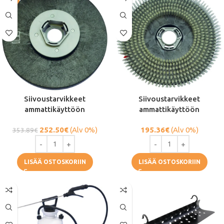
Siivoustarvikkeet
Siivoustarvikkeet
ammattikäyttöön
ammattikäyttöön
252.50
€
(Alv 0%)
195.36
€
(Alv 0%)
353.89
€
LISÄÄ OSTOSKORIIN
LISÄÄ OSTOSKORIIN