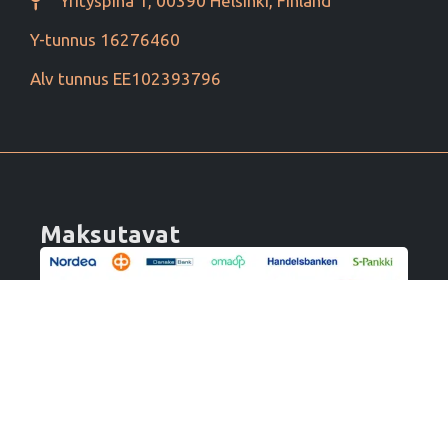
Yrityspiha 1, 00390 Helsinki, Finland
Y-tunnus 16276460
Alv tunnus EE102393796
Maksutavat
Tilaa uutiskirje