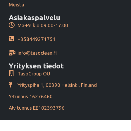
Meistä
Asiakaspalvelu
Ma-Pe klo 09.00-17.00
+358449271751
info@tasoclean.fi
Yrityksen tiedot
TasoGroup OÜ
Yrityspiha 1, 00390 Helsinki, Finland
Y-tunnus 16276460
Alv tunnus EE102393796