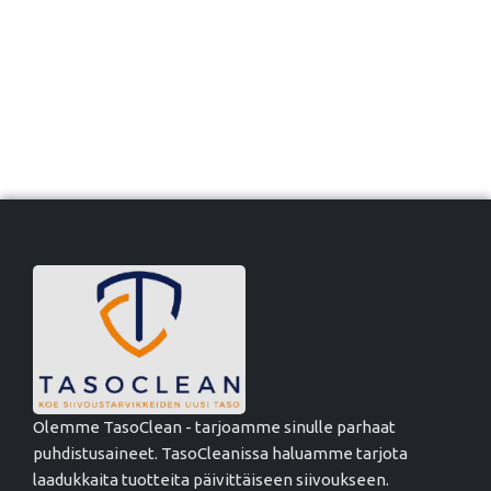
Olemme TasoClean - tarjoamme sinulle parhaat
puhdistusaineet. TasoCleanissa haluamme tarjota
laadukkaita tuotteita päivittäiseen siivoukseen.