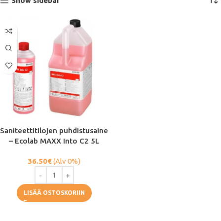
Show sidebar
Saniteettitilojen puhdistusaine
– Ecolab MAXX Into C2 5L
36.50
€
(Alv 0%)
LISÄÄ OSTOSKORIIN