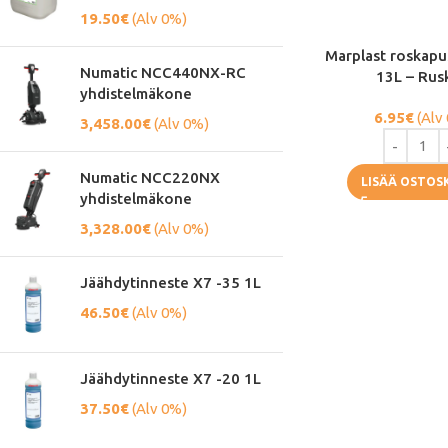
19.50
€
(Alv 0%)
Marplast roskapu
Numatic NCC440NX-RC
13L – Rus
yhdistelmäkone
6.95
€
(Alv
3,458.00
€
(Alv 0%)
Numatic NCC220NX
LISÄÄ OSTOS
yhdistelmäkone
3,328.00
€
(Alv 0%)
Jäähdytinneste X7 -35 1L
46.50
€
(Alv 0%)
Jäähdytinneste X7 -20 1L
37.50
€
(Alv 0%)