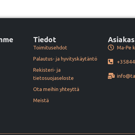
amme
Tiedot
Asiakas
Toimitusehdot
Ma-Pe k
Palautus- ja hyvityskäytäntö
+3584
Rekisteri- ja
info@ta
tietosuojaseloste
Ota meihin yhteyttä
Meistä