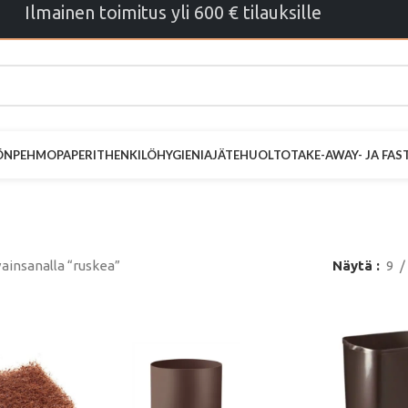
Ilmainen toimitus yli 600 € tilauksille
ÖN
PEHMOPAPERIT
HENKILÖHYGIENIA
JÄTEHUOLTO
TAKE-AWAY- JA FA
ruskea
ainsanalla “ruskea”
Näytä
9