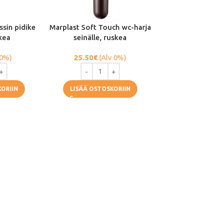
ssin pidike
Marplast Soft Touch wc-harja
kea
seinälle, ruskea
 0%)
25.50
€
(Alv 0%)
KORIIN
LISÄÄ OSTOSKORIIN