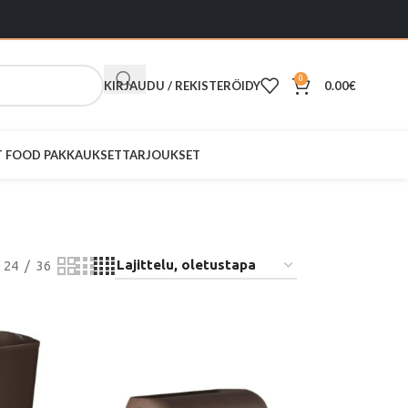
0
KIRJAUDU / REKISTERÖIDY
0.00
€
ST FOOD PAKKAUKSET
TARJOUKSET
24
36