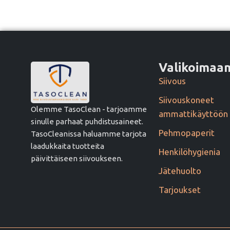
Valikoima
Siivous
Siivouskoneet
Olemme TasoClean - tarjoamme
ammattikäyttöön
sinulle parhaat puhdistusaineet.
Pehmopaperit
TasoCleanissa haluamme tarjota
laadukkaita tuotteita
Henkilöhygienia
päivittäiseen siivoukseen.
Jätehuolto
Tarjoukset