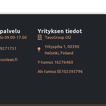
palvelu
Yrityksen tiedot
lo 09.00-17.00
TasoGroup OÜ
Yrityspiha 1, 00390
49271751
Helsinki, Finland
soclean.fi
Y-tunnus 16276460
Alv tunnus EE102393796