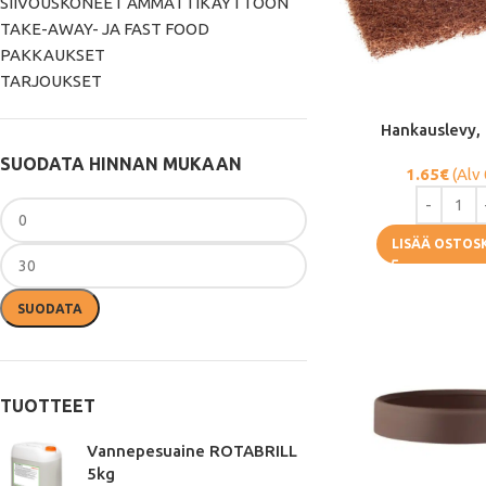
SIIVOUSKONEET AMMATTIKÄYTTÖÖN
TAKE-AWAY- JA FAST FOOD
PAKKAUKSET
TARJOUKSET
Hankauslevy,
SUODATA HINNAN MUKAAN
1.65
€
(Alv
LISÄÄ OSTOS
SUODATA
TUOTTEET
Vannepesuaine ROTABRILL
5kg