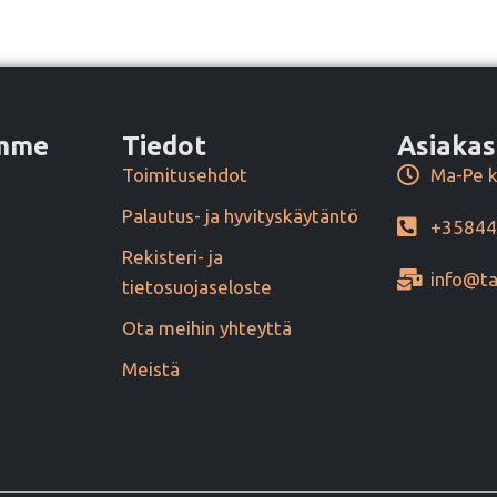
amme
Tiedot
Asiakas
Toimitusehdot
Ma-Pe k
Palautus- ja hyvityskäytäntö
+3584
Rekisteri- ja
info@ta
tietosuojaseloste
Ota meihin yhteyttä
Meistä