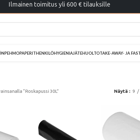
Ilmainen toimitus yli 600 € tilauksille
ÖN
PEHMOPAPERIT
HENKILÖHYGIENIA
JÄTEHUOLTO
TAKE-AWAY- JA FA
oskapussi 30L
ainsanalla “Roskapussi 30L”
Näytä
9