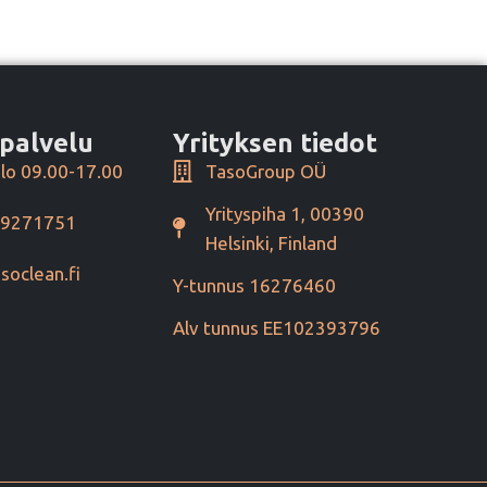
palvelu
Yrityksen tiedot
lo 09.00-17.00
TasoGroup OÜ
Yrityspiha 1, 00390
49271751
Helsinki, Finland
soclean.fi
Y-tunnus 16276460
Alv tunnus EE102393796