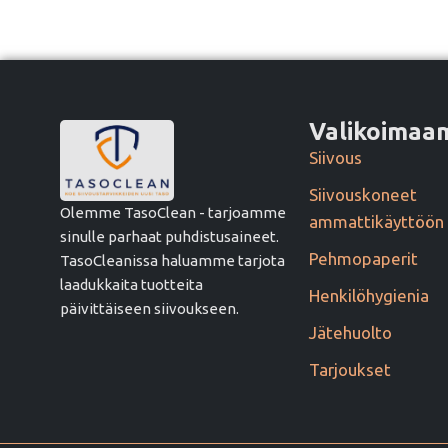
Valikoima
Siivous
Siivouskoneet
Olemme TasoClean - tarjoamme
ammattikäyttöön
sinulle parhaat puhdistusaineet.
Pehmopaperit
TasoCleanissa haluamme tarjota
laadukkaita tuotteita
Henkilöhygienia
päivittäiseen siivoukseen.
Jätehuolto
Tarjoukset