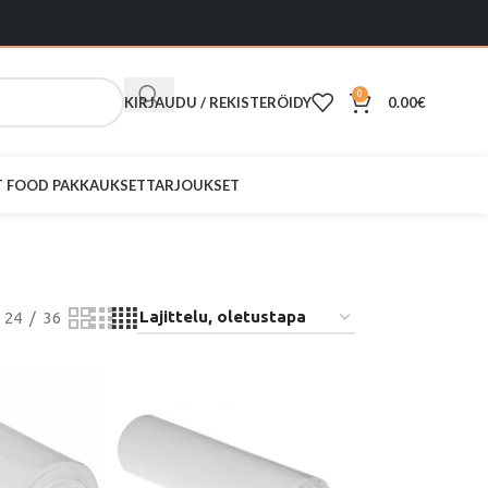
0
KIRJAUDU / REKISTERÖIDY
0.00
€
ST FOOD PAKKAUKSET
TARJOUKSET
24
36