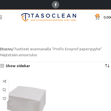
0
0.00
Profix Evoprof
paperipyyhe
Etusivu
Tuotteet avainsanalla “Profix Evoprof paperipyyhe”
Näytetään ainoa tulos
Show sidebar