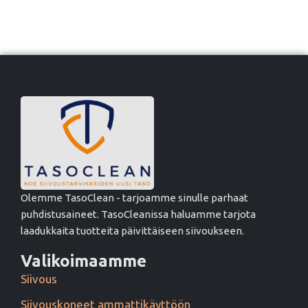
Olemme TasoClean - tarjoamme sinulle parhaat
puhdistusaineet. TasoCleanissa haluamme tarjota
laadukkaita tuotteita päivittäiseen siivoukseen.
Valikoimaamme
Siivous
Siivouskoneet ammattikäyttöön