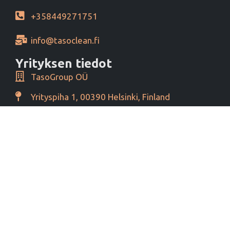
+358449271751
info@tasoclean.fi
Yrityksen tiedot
TasoGroup OÜ
Yrityspiha 1, 00390 Helsinki, Finland
Y-tunnus 16276460
Alv tunnus EE102393796
Maksutavat