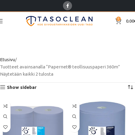
0
0.00
Papernet®
teollisuuspaperi 360m
Etusivu
Tuotteet avainsanalla “Papernet® teollisuuspaperi 360m”
Näytetään kaikki 2 tulosta
Show sidebar