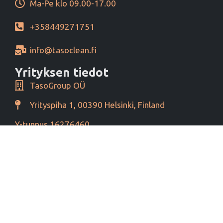
Ma-Pe klo 09.00-17.00
+358449271751
info@tasoclean.fi
Yrityksen tiedot
TasoGroup OÜ
Yrityspiha 1, 00390 Helsinki, Finland
Y-tunnus 16276460
Alv tunnus EE102393796
Maksutavat