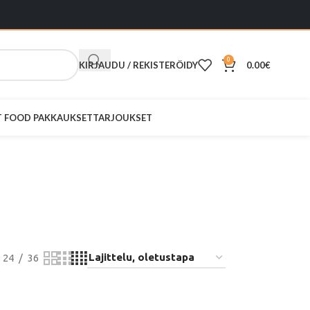
0
KIRJAUDU / REKISTERÖIDY
0.00
€
ST FOOD PAKKAUKSET
TARJOUKSET
-Fold
24
36