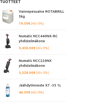
TUOTTEET
Vannepesuaine ROTABRILL
5kg
19.50
€
(Alv 0%)
Numatic NCC440NX-RC
yhdistelmäkone
3,458.00
€
(Alv 0%)
Numatic NCC220NX
yhdistelmäkone
3,328.00
€
(Alv 0%)
Jäähdytinneste X7 -35 1L
46.50
€
(Alv 0%)