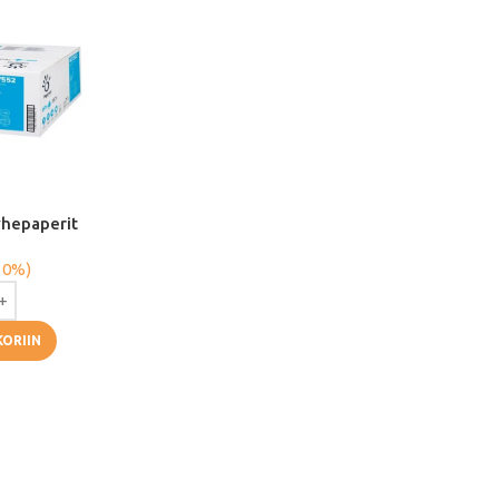
yhepaperit
 0%)
KORIIN