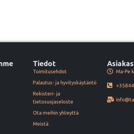
amme
Tiedot
Asiakas
Toimitusehdot
Ma-Pe k
Palautus- ja hyvityskäytäntö
+3584
Rekisteri- ja
info@ta
tietosuojaseloste
Ota meihin yhteyttä
Meistä