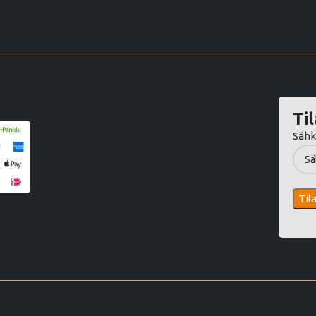
Til
Sähk