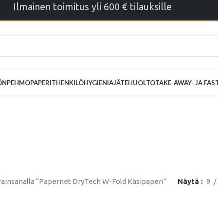
Ilmainen toimitus yli 600 € tilauksille
ÖN
PEHMOPAPERIT
HENKILÖHYGIENIA
JÄTEHUOLTO
TAKE-AWAY- JA FA
et DryTech W
Käsipaperi
vainsanalla “Papernet DryTech W-Fold Käsipaperi”
Näytä
9