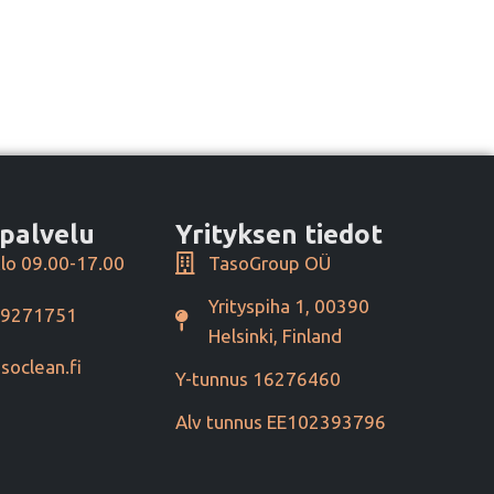
palvelu
Yrityksen tiedot
lo 09.00-17.00
TasoGroup OÜ
Yrityspiha 1, 00390
49271751
Helsinki, Finland
soclean.fi
Y-tunnus 16276460
Alv tunnus EE102393796