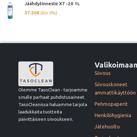
Jäähdytinneste X7 -20 1L
37.50
€
(Alv 0%)
Valikoima
Siivous
Siivouskoneet
Olemme TasoClean - tarjoamme
ammattikäyttöön
sinulle parhaat puhdistusaineet.
Pehmopaperit
TasoCleanissa haluamme tarjota
laadukkaita tuotteita
Henkilöhygienia
päivittäiseen siivoukseen.
Jätehuolto