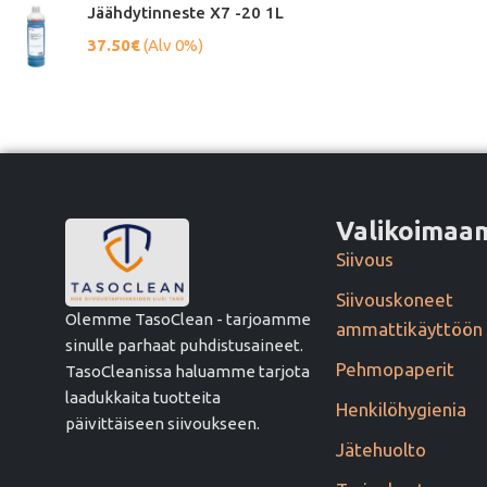
Jäähdytinneste X7 -20 1L
37.50
€
(Alv 0%)
Valikoima
Siivous
Siivouskoneet
Olemme TasoClean - tarjoamme
ammattikäyttöön
sinulle parhaat puhdistusaineet.
Pehmopaperit
TasoCleanissa haluamme tarjota
laadukkaita tuotteita
Henkilöhygienia
päivittäiseen siivoukseen.
Jätehuolto