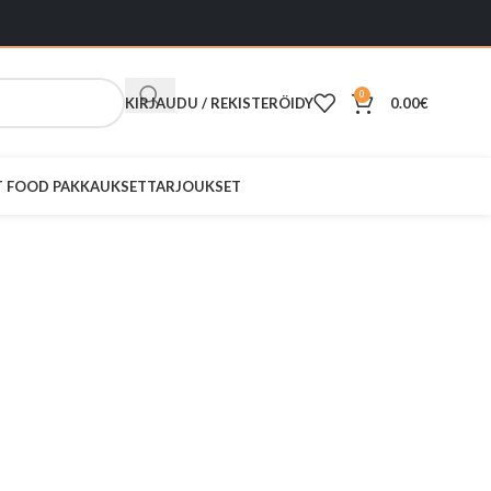
0
KIRJAUDU / REKISTERÖIDY
0.00
€
ST FOOD PAKKAUKSET
TARJOUKSET
paperin