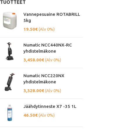
TUOTTEET
Vannepesuaine ROTABRILL
5kg
19.50
€
(Alv 0%)
Numatic NCC440NX-RC
yhdistelmäkone
3,458.00
€
(Alv 0%)
Numatic NCC220NX
yhdistelmäkone
3,328.00
€
(Alv 0%)
Jäähdytinneste X7 -35 1L
46.50
€
(Alv 0%)