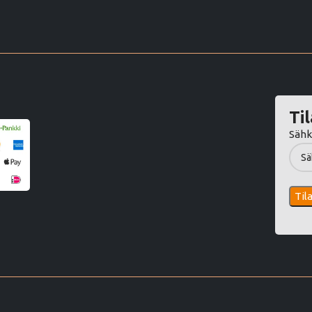
Til
Sähk