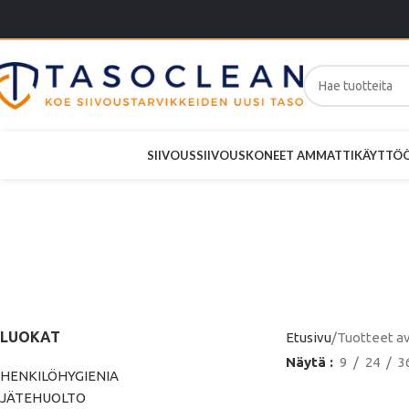
SIIVOUS
SIIVOUSKONEET AMMATTIKÄYTTÖ
Papernet
v
LUOKAT
Etusivu
Tuotteet a
Näytä
9
24
3
HENKILÖHYGIENIA
JÄTEHUOLTO