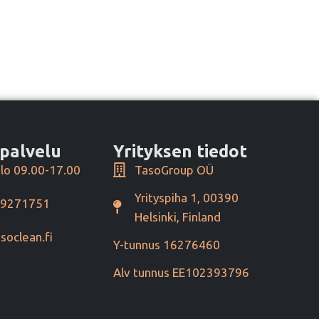
palvelu
Yrityksen tiedot
lo 09.00-17.00
TasoGroup OÜ
Yrityspiha 1, 00390
49271751
Helsinki, Finland
soclean.fi
Y-tunnus 16276460
Alv tunnus EE102393796