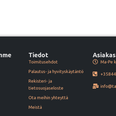
amme
Tiedot
Asiakas
Toimitusehdot
Ma-Pe k
Palautus- ja hyvityskäytäntö
+3584
Rekisteri- ja
info@ta
tietosuojaseloste
Ota meihin yhteyttä
Meistä