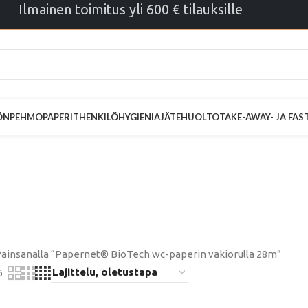
Ilmainen toimitus yli 600 € tilauksille
ÖN
PEHMOPAPERIT
HENKILÖHYGIENIA
JÄTEHUOLTO
TAKE-AWAY- JA FA
® BioTech wc-
akiorulla 28m
vainsanalla “Papernet® BioTech wc-paperin vakiorulla 28m”
6