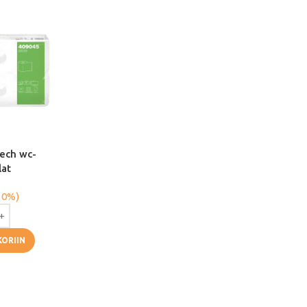
ech wc-
lat
 0%)
KORIIN