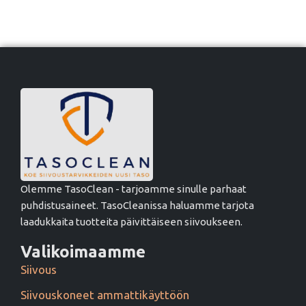
Olemme TasoClean - tarjoamme sinulle parhaat
puhdistusaineet. TasoCleanissa haluamme tarjota
laadukkaita tuotteita päivittäiseen siivoukseen.
Valikoimaamme
Siivous
Siivouskoneet ammattikäyttöön