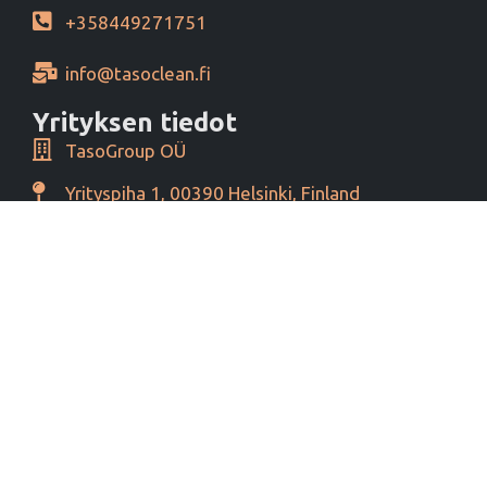
+358449271751
info@tasoclean.fi
Yrityksen tiedot
TasoGroup OÜ
Yrityspiha 1, 00390 Helsinki, Finland
Y-tunnus 16276460
Alv tunnus EE102393796
Maksutavat