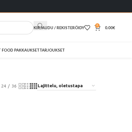
0
KIRJAUDU / REKISTERÖIDY
0.00
€
ST FOOD PAKKAUKSET
TARJOUKSET
si 30L
24
36