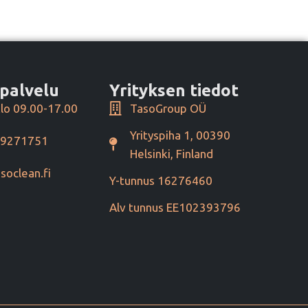
palvelu
Yrityksen tiedot
lo 09.00-17.00
TasoGroup OÜ
Yrityspiha 1, 00390
49271751
Helsinki, Finland
soclean.fi
Y-tunnus 16276460
Alv tunnus EE102393796