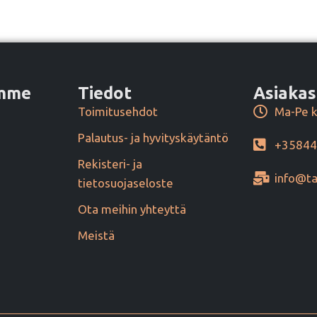
amme
Tiedot
Asiakas
Toimitusehdot
Ma-Pe k
Palautus- ja hyvityskäytäntö
+3584
Rekisteri- ja
info@ta
tietosuojaseloste
Ota meihin yhteyttä
Meistä