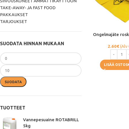
SIIVOUSKONEET AMMATTIKÄYTTÖÖN
TAKE-AWAY- JA FAST FOOD
PAKKAUKSET
TARJOUKSET
Ongelmajäte rosk
SUODATA HINNAN MUKAAN
2.60
€
(Alv
LISÄÄ OSTOS
SUODATA
TUOTTEET
Vannepesuaine ROTABRILL
5kg