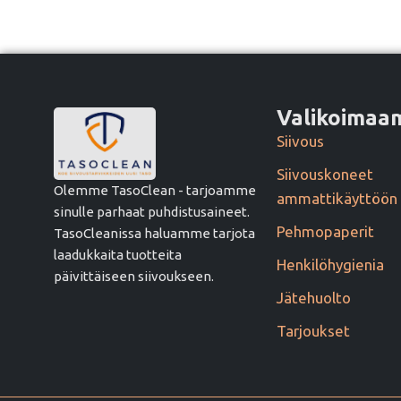
Valikoima
Siivous
Siivouskoneet
Olemme TasoClean - tarjoamme
ammattikäyttöön
sinulle parhaat puhdistusaineet.
Pehmopaperit
TasoCleanissa haluamme tarjota
laadukkaita tuotteita
Henkilöhygienia
päivittäiseen siivoukseen.
Jätehuolto
Tarjoukset