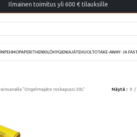
Ilmainen toimitus yli 600 € tilauksille
ÖN
PEHMOPAPERIT
HENKILÖHYGIENIA
JÄTEHUOLTO
TAKE-AWAY- JA FA
jäte roskapus
ainsanalla “Ongelmajäte roskapussi 30L”
Näytä
9