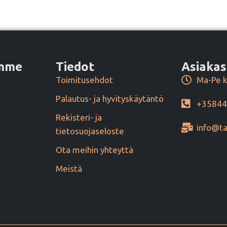
amme
Tiedot
Asiakas
Toimitusehdot
Ma-Pe k
Palautus- ja hyvityskäytäntö
+3584
Rekisteri- ja
info@ta
tietosuojaseloste
Ota meihin yhteyttä
Meistä