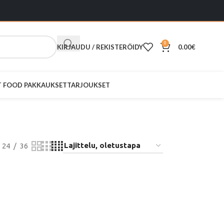
0
KIRJAUDU / REKISTERÖIDY
0.00
€
ST FOOD PAKKAUKSET
TARJOUKSET
24
36