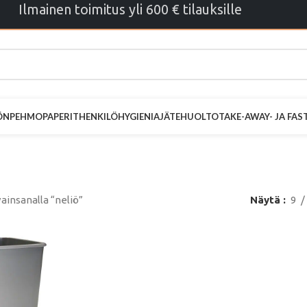
Ilmainen toimitus yli 600 € tilauksille
ÖN
PEHMOPAPERIT
HENKILÖHYGIENIA
JÄTEHUOLTO
TAKE-AWAY- JA FA
neliö
ainsanalla “neliö”
Näytä
9