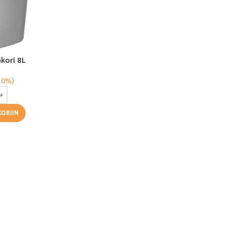
akori 8L
 0%)
KORIIN