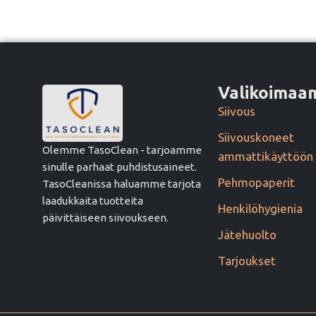
Valikoima
Siivous
Siivouskoneet
Olemme TasoClean - tarjoamme
ammattikäyttöön
sinulle parhaat puhdistusaineet.
Pehmopaperit
TasoCleanissa haluamme tarjota
laadukkaita tuotteita
Henkilöhygienia
päivittäiseen siivoukseen.
Jätehuolto
Tarjoukset