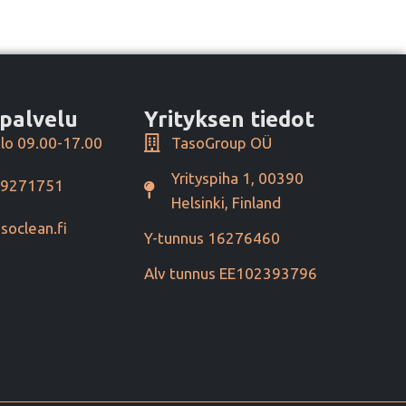
palvelu
Yrityksen tiedot
lo 09.00-17.00
TasoGroup OÜ
Yrityspiha 1, 00390
49271751
Helsinki, Finland
soclean.fi
Y-tunnus 16276460
Alv tunnus EE102393796