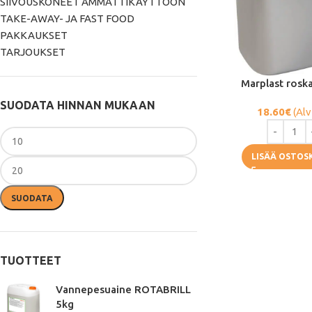
SIIVOUSKONEET AMMATTIKÄYTTÖÖN
TAKE-AWAY- JA FAST FOOD
PAKKAUKSET
TARJOUKSET
Marplast rosk
SUODATA HINNAN MUKAAN
18.60
€
(Alv
LISÄÄ OSTOS
SUODATA
TUOTTEET
Vannepesuaine ROTABRILL
5kg