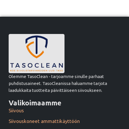
Olemme TasoClean - tarjoamme sinulle parhaat
puhdistusaineet. TasoCleanissa haluamme tarjota
laadukkaita tuotteita päivittäiseen siivoukseen.
Valikoimaamme
Siivous
Siivouskoneet ammattikäyttöön