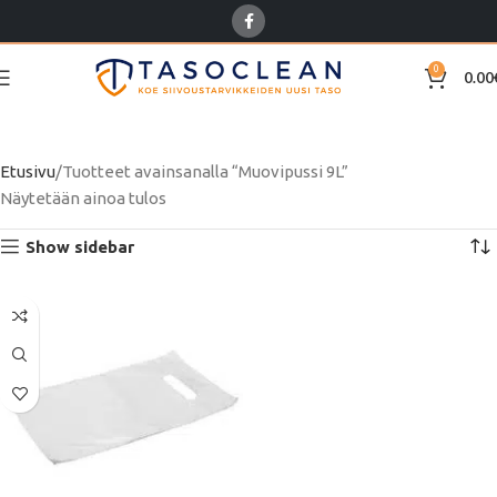
0
0.00
Muovipussi 9L
Etusivu
Tuotteet avainsanalla “Muovipussi 9L”
Näytetään ainoa tulos
Show sidebar