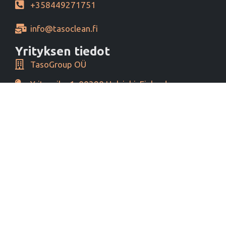
+358449271751
info@tasoclean.fi
Yrityksen tiedot
TasoGroup OÜ
Yrityspiha 1, 00390 Helsinki, Finland
Y-tunnus 16276460
Alv tunnus EE102393796
Maksutavat