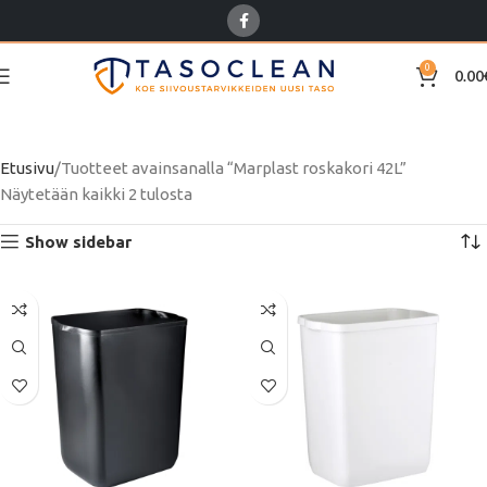
0
0.00
Marplast roskakori 42L
Etusivu
Tuotteet avainsanalla “Marplast roskakori 42L”
Näytetään kaikki 2 tulosta
Show sidebar