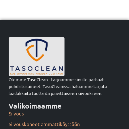
Olemme TasoClean - tarjoamme sinulle parhaat
puhdistusaineet. TasoCleanissa haluamme tarjota
laadukkaita tuotteita päivittäiseen siivoukseen.
Valikoimaamme
Siivous
Siivouskoneet ammattikäyttöön