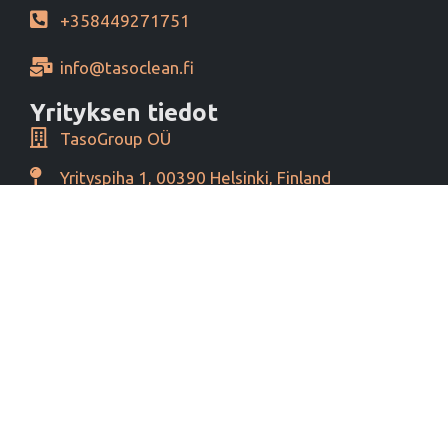
+358449271751
info@tasoclean.fi
Yrityksen tiedot
TasoGroup OÜ
Yrityspiha 1, 00390 Helsinki, Finland
Y-tunnus 16276460
Alv tunnus EE102393796
Maksutavat