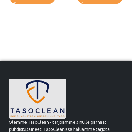
Olemme TasoClean - tarjoamme sinulle parhaat
puhdistusaineet. TasoCleanissa haluamme tarjota