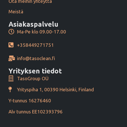
Ota meihin yhteyttä
Meistä
Asiakaspalvelu
Ma-Pe klo 09.00-17.00
+358449271751
info@tasoclean.fi
Yrityksen tiedot
TasoGroup OÜ
Yrityspiha 1, 00390 Helsinki, Finland
Y-tunnus 16276460
Alv tunnus EE102393796