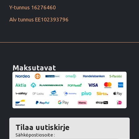
Y-tunnus 16276460
Alv tunnus EE102393796
Maksutavat
Tilaa uutiskirje
Sähköpostiosoite :