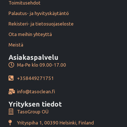
Toimitusehdot
Palautus- ja hyvityskäytäntö
Rekisteri- ja tietosuojaseloste
Ota meihin yhteyttä
Meistä
Asiakaspalvelu
Ma-Pe klo 09.00-17.00
+358449271751
info@tasoclean.fi
Yrityksen tiedot
TasoGroup OÜ
Yrityspiha 1, 00390 Helsinki, Finland