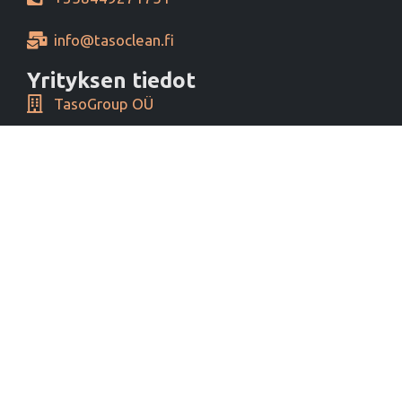
info@tasoclean.fi
Yrityksen tiedot
TasoGroup OÜ
Yrityspiha 1, 00390 Helsinki, Finland
Y-tunnus 16276460
Alv tunnus EE102393796
Maksutavat