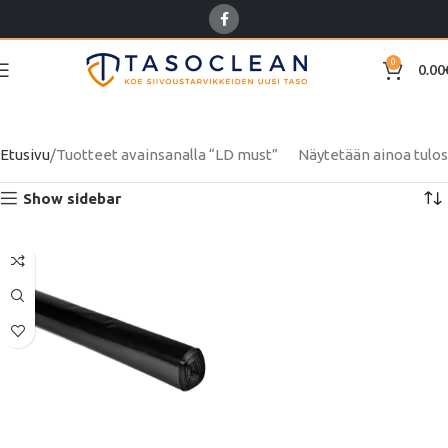
0
0.00
LD must
Etusivu
Tuotteet avainsanalla “LD must”
Näytetään ainoa tulos
Show sidebar