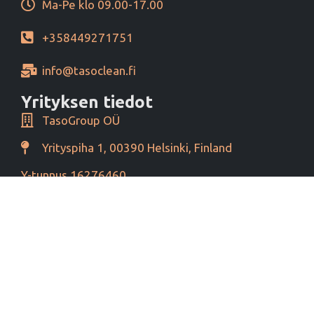
Ma-Pe klo 09.00-17.00
+358449271751
info@tasoclean.fi
Yrityksen tiedot
TasoGroup OÜ
Yrityspiha 1, 00390 Helsinki, Finland
Y-tunnus 16276460
Alv tunnus EE102393796
Maksutavat