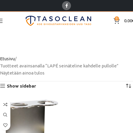
0
0.00
LAPÉ seinäteline
kahdelle pullolle
Etusivu
Tuotteet avainsanalla “LAPÉ seinäteline kahdelle pullolle”
Näytetään ainoa tulos
Show sidebar