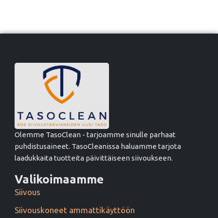
Olemme TasoClean - tarjoamme sinulle parhaat
puhdistusaineet. TasoCleanissa haluamme tarjota
laadukkaita tuotteita päivittäiseen siivoukseen.
Valikoimaamme
Siivous
Siivouskoneet ammattikäyttöön