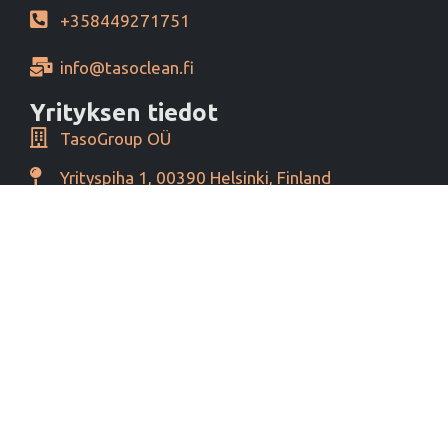
+358449271751
info@tasoclean.fi
Yrityksen tiedot
TasoGroup OÜ
Yrityspiha 1, 00390 Helsinki, Finland
Y-tunnus 16276460
Alv tunnus EE102393796
Maksutavat