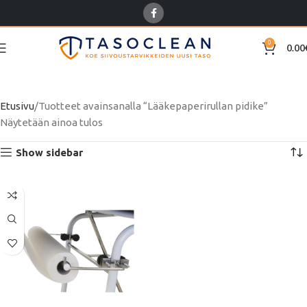
0
0.00
Lääkepaperirullan pidike
Etusivu
Tuotteet avainsanalla “Lääkepaperirullan pidike”
Näytetään ainoa tulos
Show sidebar