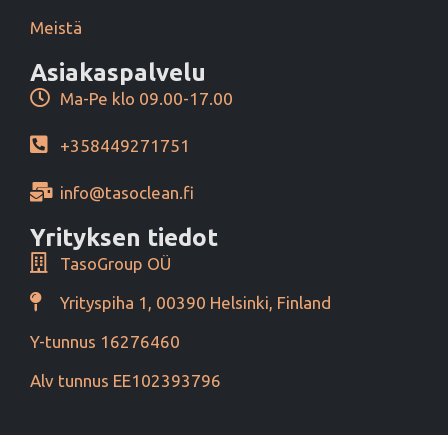
Meistä
Asiakaspalvelu
Ma-Pe klo 09.00-17.00
+358449271751
info@tasoclean.fi
Yrityksen tiedot
TasoGroup OÜ
Yrityspiha 1, 00390 Helsinki, Finland
Y-tunnus 16276460
Alv tunnus EE102393796