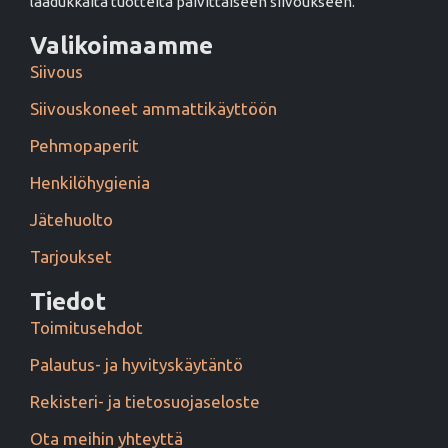
laadukkaita tuotteita päivittäiseen siivoukseen.
Valikoimaamme
Siivous
Siivouskoneet ammattikäyttöön
Pehmopaperit
Henkilöhygienia
Jätehuolto
Tarjoukset
Tiedot
Toimitusehdot
Palautus- ja hyvityskäytäntö
Rekisteri- ja tietosuojaseloste
Ota meihin yhteyttä