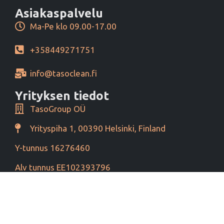
Asiakaspalvelu
Ma-Pe klo 09.00-17.00
+358449271751
info@tasoclean.fi
Yrityksen tiedot
TasoGroup OÜ
Yrityspiha 1, 00390 Helsinki, Finland
Y-tunnus 16276460
Alv tunnus EE102393796