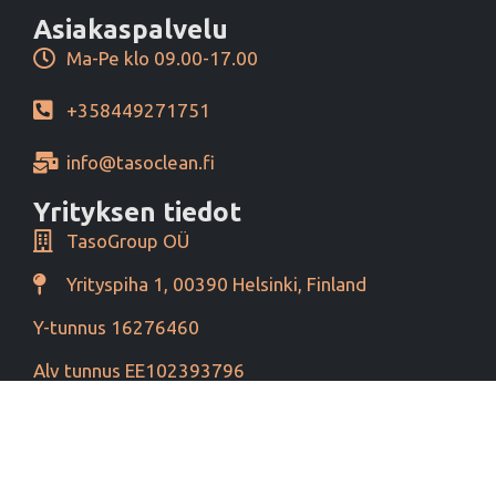
Asiakaspalvelu
Ma-Pe klo 09.00-17.00
+358449271751
info@tasoclean.fi
Yrityksen tiedot
TasoGroup OÜ
Yrityspiha 1, 00390 Helsinki, Finland
Y-tunnus 16276460
Alv tunnus EE102393796