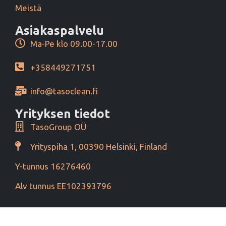
Meistä
Asiakaspalvelu
Ma-Pe klo 09.00-17.00
+358449271751
info@tasoclean.fi
Yrityksen tiedot
TasoGroup OÜ
Yrityspiha 1, 00390 Helsinki, Finland
Y-tunnus 16276460
Alv tunnus EE102393796