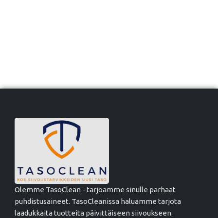
Olemme TasoClean - tarjoamme sinulle parhaat
puhdistusaineet. TasoCleanissa haluamme tarjota
laadukkaita tuotteita päivittäiseen siivoukseen.