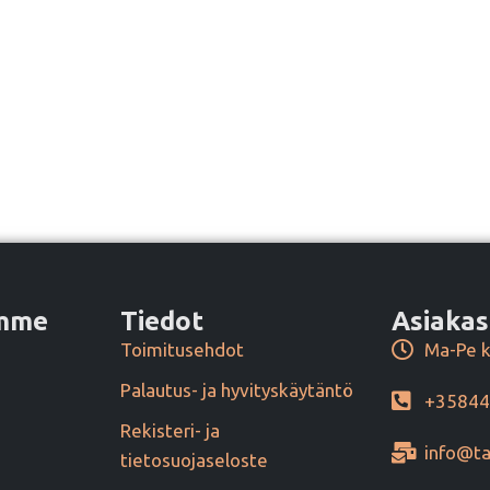
amme
Tiedot
Asiakas
Toimitusehdot
Ma-Pe k
Palautus- ja hyvityskäytäntö
+3584
Rekisteri- ja
info@ta
tietosuojaseloste