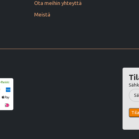
Ota meihin yhteyttä
Meistä
Til
Sähk