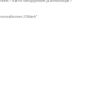
hkeet – Katrin Vetopyyhkeet ja annostelijat –
onnonvalkoinen 2700ark”