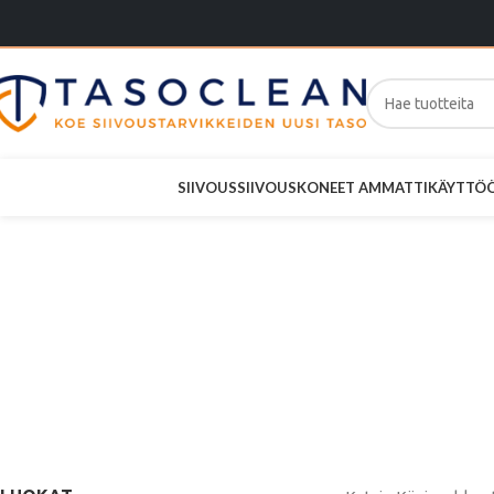
SIIVOUS
SIIVOUSKONEET AMMATTIKÄYTTÖ
Katrin Basi
2-krs Z-t