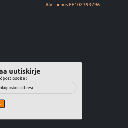
Alv tunnus EE102393796
aa uutiskirje
öpostiosoite :