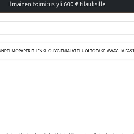
Ilmainen toimitus yli 600 € tilauksille
ÖN
PEHMOPAPERIT
HENKILÖHYGIENIA
JÄTEHUOLTO
TAKE-AWAY- JA FA
c Non stop M2
aitto luonnonv
2700ark