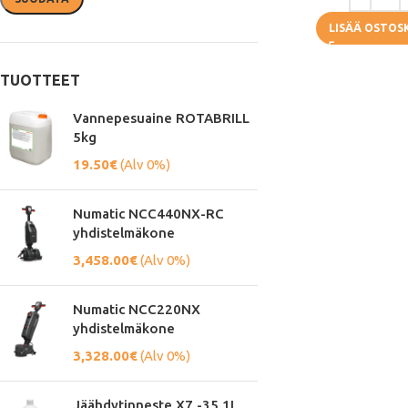
LISÄÄ OSTOS
TUOTTEET
Vannepesuaine ROTABRILL
5kg
19.50
€
(Alv 0%)
Numatic NCC440NX-RC
yhdistelmäkone
3,458.00
€
(Alv 0%)
Numatic NCC220NX
yhdistelmäkone
3,328.00
€
(Alv 0%)
Jäähdytinneste X7 -35 1L