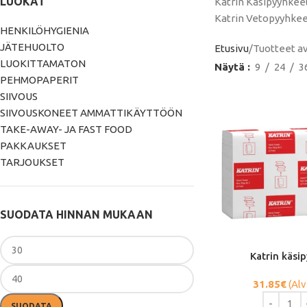
LUOKAT
Katrin Käsipyyhkeet
Katrin Vetopyyhkeet
HENKILÖHYGIENIA
JÄTEHUOLTO
Etusivu
Tuotteet av
LUOKITTAMATON
Näytä
9
24
3
PEHMOPAPERIT
SIIVOUS
SIIVOUSKONEET AMMATTIKÄYTTÖÖN
TAKE-AWAY- JA FAST FOOD
PAKKAUKSET
TARJOUKSET
SUODATA HINNAN MUKAAN
Katrin käsi
31.85
€
(Alv
SUODATA