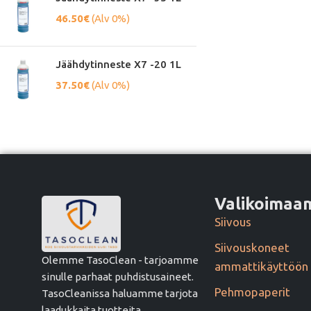
46.50
€
(Alv 0%)
Jäähdytinneste X7 -20 1L
37.50
€
(Alv 0%)
Valikoima
Siivous
Siivouskoneet
Olemme TasoClean - tarjoamme
ammattikäyttöön
sinulle parhaat puhdistusaineet.
Pehmopaperit
TasoCleanissa haluamme tarjota
laadukkaita tuotteita