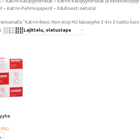
 – Katrin Käsipyyherullat – Katrin Käsipyyherullat ja keskivetopyy
 – Katrin Pehmopaperit – Edullisesti netistä!
ainsanalla “Katrin Basic Non stop M2 käsipyyhe 2-krs Z-taitto lu
6
pyyhe
 0%)