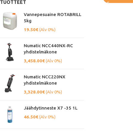
TUOTTEET
Vannepesuaine ROTABRILL
5kg
19.50
€
(Alv 0%)
Numatic NCC440NX-RC
yhdistelmäkone
3,458.00
€
(Alv 0%)
Numatic NCC220NX
yhdistelmäkone
3,328.00
€
(Alv 0%)
Jäähdytinneste X7 -35 1L
46.50
€
(Alv 0%)