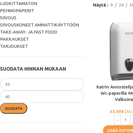
LUOKITTAMATON
Näytä
9
24
3
PEHMOPAPERIT
SIIVOUS
SIIVOUSKONEET AMMATTIKÄYTTÖÖN
TAKE-AWAY- JA FAST FOOD
PAKKAUKSET
TARJOUKSET
SUODATA HINNAN MUKAAN
Katrin Annostelija
Wc-paperille M
Valkoin
SUODATA
33.90
€
(Alv
LISÄÄ OSTOS