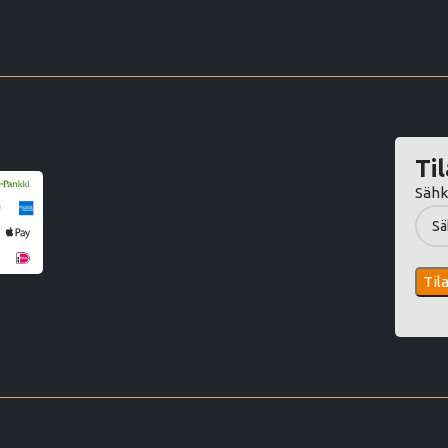
Til
Sähk