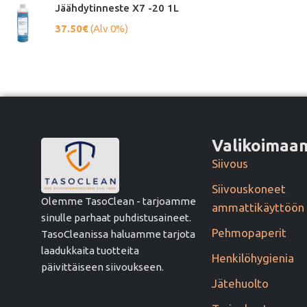
Jäähdytinneste X7 -20 1L
37.50
€
(Alv 0%)
Valikoima
Siivous
Siivouskoneet
Olemme TasoClean - tarjoamme
ammattikäyttöön
sinulle parhaat puhdistusaineet.
Pehmopaperit
TasoCleanissa haluamme tarjota
laadukkaita tuotteita
Henkilöhygienia
päivittäiseen siivoukseen.
Jätehuolto