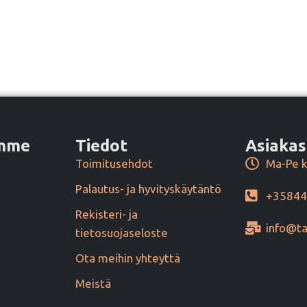
amme
Tiedot
Asiakas
Toimitusehdot
Ma-Pe k
Palautus- ja hyvityskäytäntö
+3584
Rekisteri- ja
info@ta
tietosuojaseloste
Ota meihin yhteyttä
Meistä