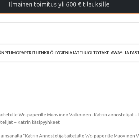
Ilmainen toimitus yli 600 € tilauksille
ÖN
PEHMOPAPERIT
HENKILÖHYGIENIA
JÄTEHUOLTO
TAKE-AWAY- JA FA
ostelija taite
e Muovinen Va
taitetulle Wc-paperille Muovinen Valkoinen -Katrin annostelijat –
telijat – Katrin käsipyyhkeet
ainsanalla “Katrin Annostelija taitetulle Wc-paperille Muovinen 