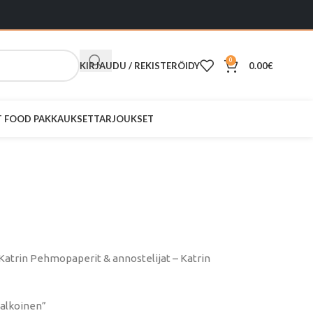
0
KIRJAUDU / REKISTERÖIDY
0.00
€
ST FOOD PAKKAUKSET
TARJOUKSET
tulle Wc-
lkoinen
 Katrin Pehmopaperit & annostelijat – Katrin
Valkoinen”