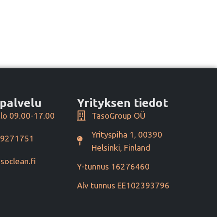
palvelu
Yrityksen tiedot
lo 09.00-17.00
TasoGroup OÜ
Yrityspiha 1, 00390
49271751
Helsinki, Finland
soclean.fi
Y-tunnus 16276460
Alv tunnus EE102393796