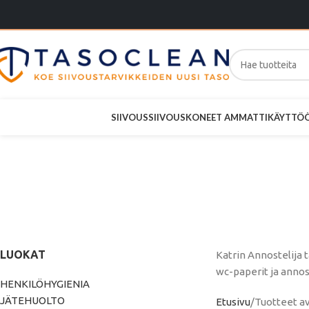
SIIVOUS
SIIVOUSKONEET AMMATTIKÄYTTÖ
Katrin Ann
paperill
LUOKAT
Katrin Annostelija 
wc-paperit ja annos
HENKILÖHYGIENIA
JÄTEHUOLTO
Etusivu
Tuotteet av