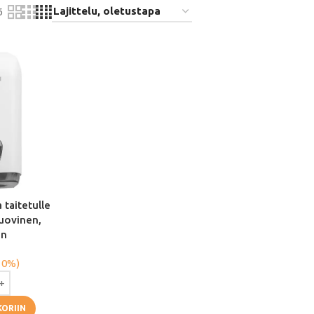
6
 taitetulle
uovinen,
en
 0%)
KORIIN