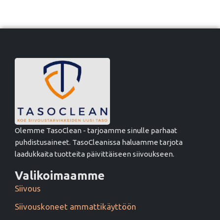
Olemme TasoClean - tarjoamme sinulle parhaat
puhdistusaineet. TasoCleanissa haluamme tarjota
laadukkaita tuotteita päivittäiseen siivoukseen.
Valikoimaamme
Siivous
Siivouskoneet ammattikäyttöön