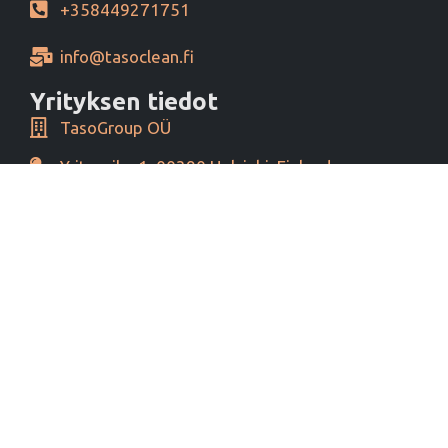
+358449271751
info@tasoclean.fi
Yrityksen tiedot
TasoGroup OÜ
Yrityspiha 1, 00390 Helsinki, Finland
Y-tunnus 16276460
Alv tunnus EE102393796
Maksutavat